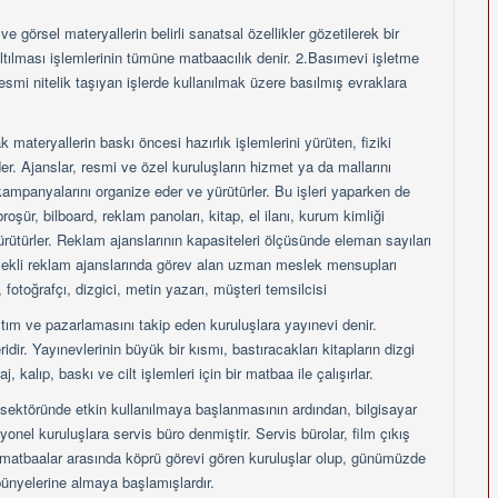
ve görsel materyallerin belirli sanatsal özellikler gözetilerek bir
ltılması işlemlerinin tümüne matbaacılık denir. 2.Basımevi işletme
esmi nitelik taşıyan işlerde kullanılmak üzere basılmış evraklara
ateryallerin baskı öncesi hazırlık işlemlerini yürüten, fiziki
r. Ajanslar, resmi ve özel kuruluşların hizmet ya da mallarını
ampanyalarını organize eder ve yürütürler. Bu işleri yaparken de
oşür, bilboard, reklam panoları, kitap, el ilanı, kurum kimliği
yürütürler. Reklam ajanslarının kapasiteleri ölçüsünde eleman sayıları
k ölçekli reklam ajanslarında görev alan uzman meslek mensupları
 fotoğrafçı, dizgici, metin yazarı, müşteri temsilcisi
ağıtım ve pazarlamasını takip eden kuruluşlara yayınevi denir.
dir. Yayınevlerinin büyük bir kısmı, bastıracakları kitapların dizgi
 kalıp, baskı ve cilt işlemleri için bir matbaa ile çalışırlar.
m sektöründe etkin kullanılmaya başlanmasının ardından, bilgisayar
onel kuruluşlara servis büro denmiştir. Servis bürolar, film çıkış
matbaalar arasında köprü görevi gören kuruluşlar olup, günümüzde
ünyelerine almaya başlamışlardır.