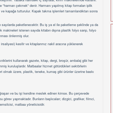
leme "harman çekmek" denir. Harmanı yapılmış kitap formaları iplik
rine ve kapağa tutturulur. Kapak takma işlemleri tamamlandıktan sonra
n sayılarda paketlenecektir. Bu iş ya el ile paketleme şeklinde ya da
ink makineleri istenen sayıda kitabın dışına plastik folyo sarıp, folyo
lanması önlenmiş olur.
irsaliyesi) kesilir ve kitaplarımız nakil aracına yüklenerek
iklerini kullanarak gazete, kitap, dergi, broşür, ambalaj gibi her
nmiş kuruluşlardır. Matbaalar hizmet götürdükleri sektörlerin
eri olmak üzere, plastik, teneke, kumaş gibi ürünler üzerine baskı
e uğraşan ve bu işi kendine meslek edinen kimse. Bu çerçevede
örev yapmaktadır. Bunların başlıcaları; dizgici, grafiker, filmci,
temsilcisi, matbaa yöneticisidir.