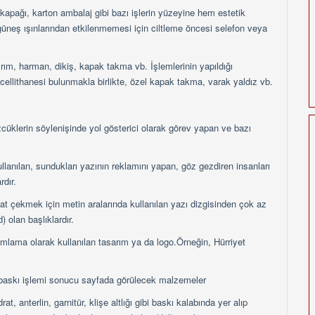
kapağı, karton ambalaj gibi bazı işlerin yüzeyine hem estetik
üneş ışınlarından etkilenmemesi için ciltleme öncesi selefon veya
ırım, harman, dikiş, kapak takma vb. İşlemlerinin yapıldığı
llithanesi bulunmakla birlikte, özel kapak takma, varak yaldız vb.
cüklerin söylenişinde yol gösterici olarak görev yapan ve bazı
ullanılan, sundukları yazının reklamını yapan, göz gezdiren insanları
dır.
kkat çekmek için metin aralarında kullanılan yazı dizgisinden çok az
) olan başlıklardır.
ımlama olarak kullanılan tasarım ya da logo.Örneğin, Hürriyet
i baskı işlemi sonucu sayfada görülecek malzemeler
anterlin, garnitür, klişe altlığı gibi baskı kalabında yer alıp