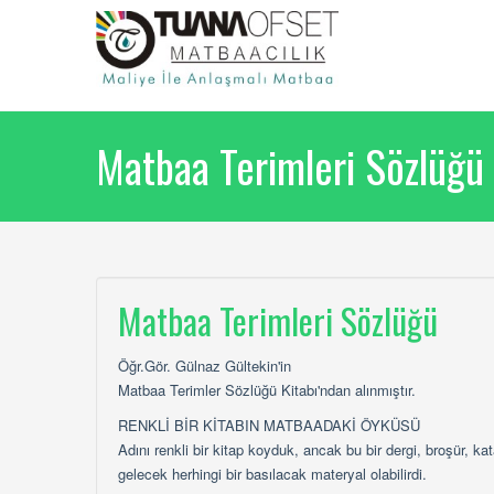
Matbaa Terimleri Sözlüğü
Matbaa Terimleri Sözlüğü
Öğr.Gör. Gülnaz Gültekin'in
Matbaa Terimler Sözlüğü Kitabı'ndan alınmıştır.
RENKLİ BİR KİTABIN MATBAADAKİ ÖYKÜSÜ
Adını renkli bir kitap koyduk, ancak bu bir dergi, broşür, ka
gelecek herhingi bir basılacak materyal olabilirdi.